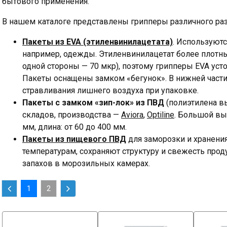
бытового применения.
В нашем каталоге представлены грипперы различного ра
Пакеты из EVA (этиленвинилацетата)
. Используютс
например, одежды. Этиленвинилацетат более плотн
одной стороны — 70 мкр), поэтому грипперы EVA уст
Пакеты оснащены замком «бегунок». В нижней част
стравливания лишнего воздуха при упаковке.
Пакеты с замком «зип-лок» из ПВД
(полиэтилена вы
складов, производства —
Aviora
,
Optiline
. Большой вы
мм, длина: от 60 до 400 мм.
Пакеты из пищевого ПВД
для заморозки и хранения
температурам, сохраняют структуру и свежесть про
запахов в морозильных камерах.
1
2