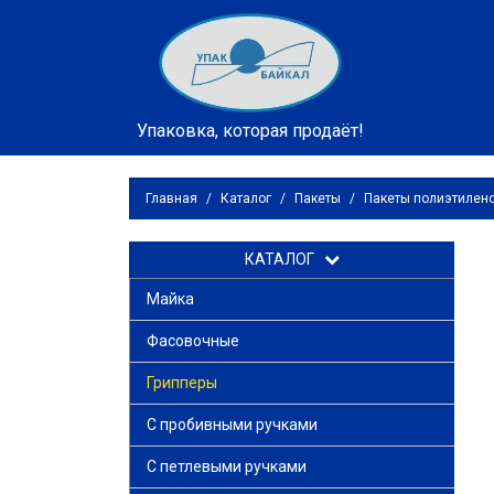
Упаковка, которая продаёт!
Главная
/
Каталог
/
Пакеты
/
Пакеты полиэтилен
КАТАЛОГ
Майка
Фасовочные
Грипперы
С пробивными ручками
С петлевыми ручками