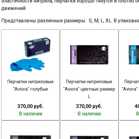
эластичности нитрила, перчатки хорошо тянутся и плотно 
движений.
Представлены различные размеры: S, M, L, XL. В упаковке
Перчатки нитриловые
Перчатки нитриловые
Перча
"Aviora" голубые
"Aviora" цветные размер
"Aviora
L
370,00 руб.
370,00 руб.
4
В наличии
В наличии
В