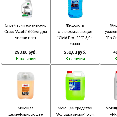
Cпрей триггер-антижир
Жидкость
Жир
Grass "Azelit" 600мл для
стеклоомывающая
усиле
чистки плит
"Gleid Pro -30С" 5,0л
"Ph Gr
синяя
298,00 руб.
250,00 руб.
4
В наличии
В наличии
В
Моющее
Моющее средство
Моющи
дезинфицирующее
"Золушка лимон" 5,0л,
«PR