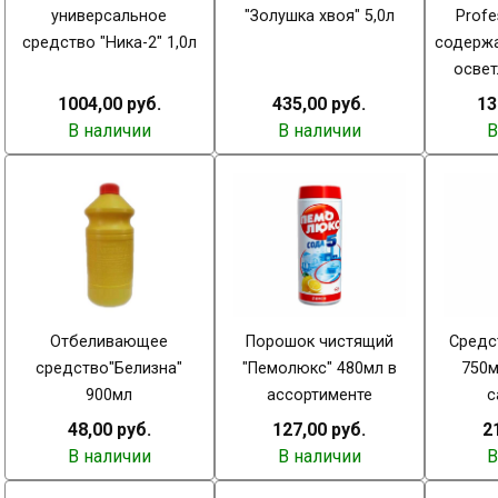
универсальное
"Золушка хвоя" 5,0л
Profe
средство "Ника-2" 1,0л
содержа
осве
1004,00 руб.
435,00 руб.
13
В наличии
В наличии
В
Отбеливающее
Порошок чистящий
Средст
средство"Белизна"
"Пемолюкс" 480мл в
750м
900мл
ассортименте
с
48,00 руб.
127,00 руб.
2
В наличии
В наличии
В