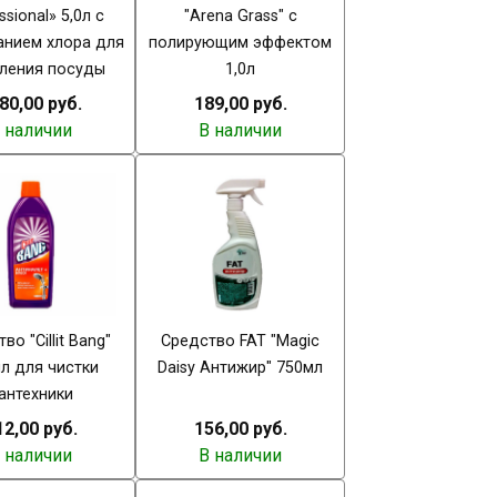
ssional» 5,0л с
"Arena Grass" с
нием хлора для
полирующим эффектом
тления посуды
1,0л
80,00 руб.
189,00 руб.
 наличии
В наличии
во "Cillit Bang"
Средство FAT "Magic
л для чистки
Daisy Антижир" 750мл
антехники
12,00 руб.
156,00 руб.
 наличии
В наличии