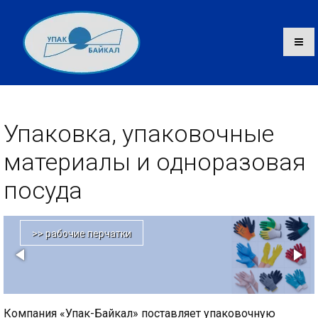
Упаковка, упаковочные
Каталог
материалы и одноразовая
О компании
посуда
Оплата и доставка
>> рабочие перчатки
Контакты
‹
›
Компания «Упак-Байкал» поставляет упаковочную