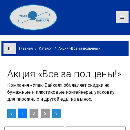
Главная
/
Каталог
/
Акция «Все за полцены!»
Каталог
Акция «Все за полцены!»
О компании
Компания «Упак-Байкал» объявляет скидки на
Оплата и доставка
бумажные и пластиковые контейнеры, упаковку
для пирожных и другой еды на вынос.
Контакты
1
2
3