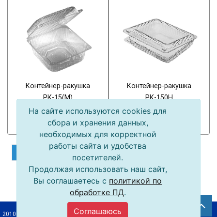
Контейнер-ракушка
Контейнер-ракушка
РК-15(М)
РК-150Н
На сайте используются cookies для
10,80 руб.
7,50 руб.
сбора и хранения данных,
В наличии
В наличии
необходимых для корректной
работы сайта и удобства
1
2
3
посетителей.
Продолжая использовать наш сайт,
Вы соглашаетесь с
политикой по
обработке ПД
.
Соглашаюсь
2010–2026 © ООО «Упак-Байкал»