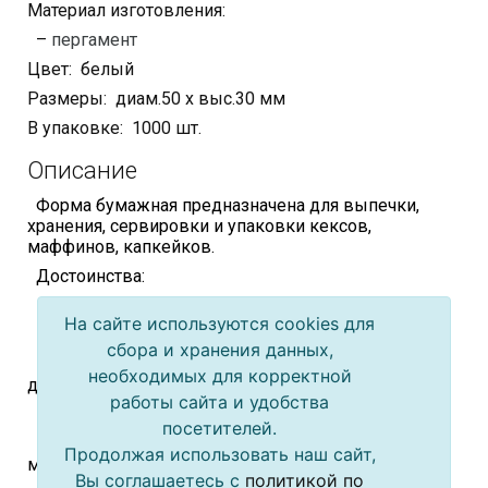
Материал изготовления:
–
пергамент
Цвет: белый
Размеры: диам.50 х выс.30 мм
В упаковке: 1000 шт.
Описание
Форма бумажная предназначена для выпечки,
хранения, сервировки и упаковки кексов,
маффинов, капкейков.
Достоинства:
– не впитывает жир и влагу
На сайте используются cookies для
– легко отделяется друг от друга
сбора и хранения данных,
– изготовлена из жаропрочного пергамента с
необходимых для корректной
0
допустимой температурой до 280
С)
работы сайта и удобства
– удобно брать в руки и размещать в упаковке
посетителей.
– может использоваться как в СВЧ-печи, так и в
Продолжая использовать наш сайт,
морозильной камере
Вы соглашаетесь с
политикой по