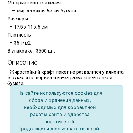
Материал изготовления:
– жиростойкая белая бумага
Размеры:
– 17,5 х 11 х 5 см
Плотность:
– 35 г/м2
В упаковке: 3500 шт.
Описание
Жиростойкий крафт-пакет не развалится у клиента
в руках и не порвется из-за размокшей тонкой
бумаги.
Имеет нанесенную печать «Картошка фри»
На сайте используются cookies для
Достоинства:
сбора и хранения данных,
необходимых для корректной
– экономичная и экологичная упаковка
работы сайта и удобства
Сфера применения:
посетителей.
– HoReCa
Продолжая использовать наш сайт,
– пищевая промышленность