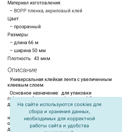
Материал изготовления:
–
BOPP пленка, акриловый клей
Цвет:
– прозрачный
Размеры:
– длина 66 м
– ширина 50 мм
Плотность: 43 мкм
Описание
Универсальная клейкая лента с увеличенным
клеевым слоем.
Основное назначение: для упаковки
гофрокоробов с толщиной картона 2,5 мм и весом
до 5-6 кг.
На сайте используются cookies для
сбора и хранения данных,
Рекомендована к применению там, где требуется
надежная склейка, устойчивая к воздействию
необходимых для корректной
окружающей среды. Допустимо применение как
работы сайта и удобства
для ручной, так и для машинной склейки.