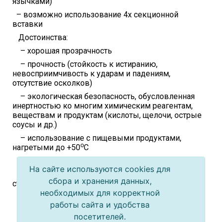
язычками)
– возможно использование 4х секционной
вставки
Достоинства:
– хорошая прозрачность
– прочность (стойкость к истиранию,
невосприимчивость к ударам и падениям,
отсутствие осколков)
– экологическая безопасность, обусловленная
инертностью ко многим химическим реагентам,
веществам и продуктам (кислоты, щелочи, острые
соусы и др.)
– использование с пищевыми продуктами,
о
нагретыми до +50
C
Недостатки:
На сайте используются cookies для
– неприменим для пастеризации или
сбора и хранения данных,
стерилизации пищевых продуктов
необходимых для корректной
– пропускает ультрафиолет и кислород
работы сайта и удобства
– непригоден для разогрева пищи в СВЧ-печах
посетителей.