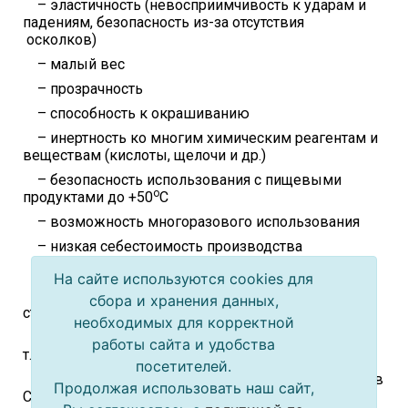
– эластичность (невосприимчивость к ударам и
падениям, безопасность из-за отсутствия
осколков)
– малый вес
– прозрачность
– способность к окрашиванию
– инертность ко многим химическим реагентам и
веществам (кислоты, щелочи и др.)
– безопасность использования с пищевыми
о
продуктами до +50
C
– возможность многоразового использования
– низкая себестоимость производства
Недостатки:
На сайте используются cookies для
– неприменим для пастеризации или
сбора и хранения данных,
стерилизации пищевых продуктов
необходимых для корректной
– имеет ограничения по срокам хранения,
работы сайта и удобства
т.к.пропускает газы, ультрафиолет и кислород
посетителей.
– не может использоваться для разогрева пищи в
Продолжая использовать наш сайт,
СВЧ-печах