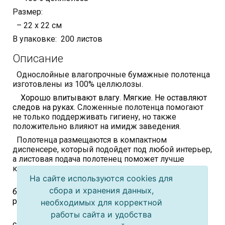
Размер:
– 22 х 22 см
В упаковке: 200 листов
Описание
Однослойные влагопрочные бумажные полотенца
изготовлены из 100% целлюлозы.
Хорошо впитывают влагу. Мягкие. Не оставляют
следов на руках.
Сложенные полотенца помогают
не только поддерживать гигиену, но также
положительно влияют на имидж заведения.
Полотенца размещаются в компактном
диспенсере, который подойдет под любой интерьер,
а листовая подача полотенец поможет лучше
контролировать расход.
На сайте используются cookies для
Широко используются в общественных местах с
сбора и хранения данных,
большой проходимостью людей: в кафе,
ресторанах, гостиницах, торговых центрах, офисах.
необходимых для корректной
работы сайта и удобства
Использование бумажных полотенец позволяет
сэкономить на стирке тканевых полотенец и