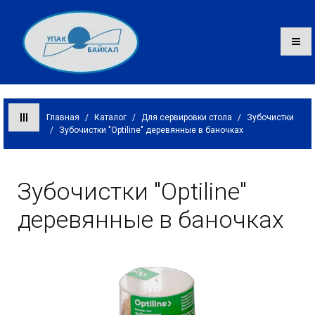
Главная
/
Каталог
/
Для сервировки стола
/
Зубочистки
/
Зубочистки "Optiline" деревянные в баночках
Каталог
О компании
Зубочистки "Optiline"
Оплата и доставка
деревянные в баночках
Контакты