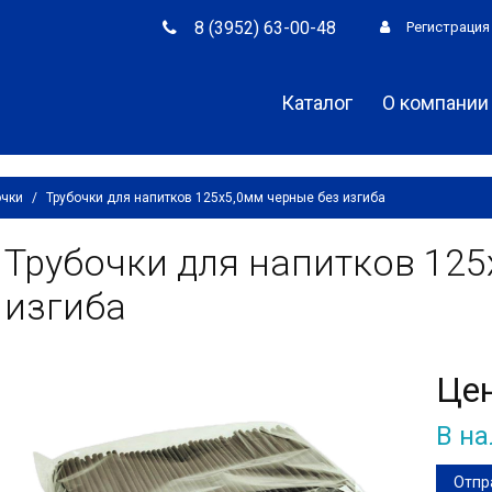
8 (3952) 63-00-48
Регистрация
Каталог
О компании
очки
/
Трубочки для напитков 125х5,0мм черные без изгиба
Трубочки для напитков 125
изгиба
Це
В н
Отпр