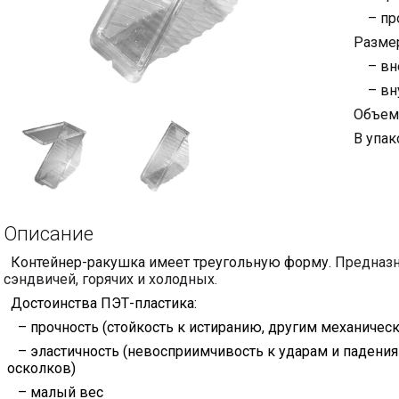
– про
Разме
– вне
– внут
Объем
В упак
Описание
Контейнер-ракушка имеет треугольную форму. П
редназн
сэндвичей, горячих и холодных.
Достоинства ПЭТ-пластика:
– прочность (стойкость к истиранию, другим механичес
– эластичность (невосприимчивость к ударам и падения
осколков)
– малый вес