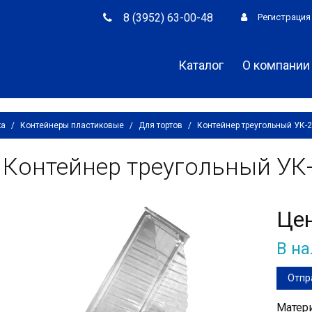
8 (3952) 63-00-48
Регистрация
Каталог
О компании
ка
/
Контейнеры пластиковые
/
Для тортов
/
Контейнер треугольный УК-
Контейнер треугольный УК
Це
В н
Отпр
Матери