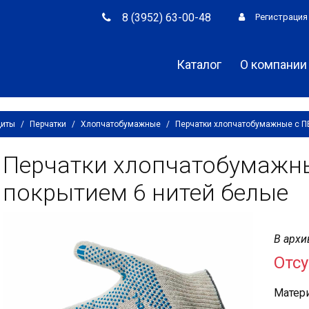
8 (3952) 63-00-48
Регистрация
Каталог
О компании
щиты
/
Перчатки
/
Хлопчатобумажные
/
Перчатки хлопчатобумажные с П
Перчатки хлопчатобумажн
покрытием 6 нитей белые
В архи
Отсу
Матери