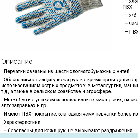
– хло
ПВХ
– х/б 
– числ
– ПВХ
Описание
Перчатки связаны из шести хлопчатобумажных нитей.
Обеспечивают защиту кожи рук во время проведения стро
использованием острых предметов: в металлургии, маши
т.д., а также в сельском хозяйстве и агросфере.
Могут быть с успехом использованы в мастерских, на скл
автозаправках и пр..
Имеют ПВХ-покрытие, благодаря чему перчатки более из
Характеристики:
– безопасны для кожи рук, не вызывают раздражения