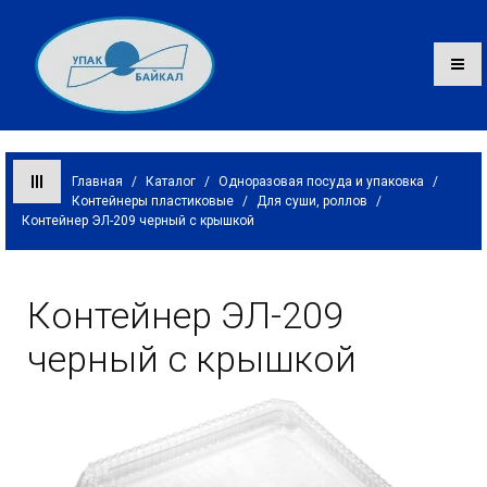
Главная
/
Каталог
/
Одноразовая посуда и упаковка
/
Контейнеры пластиковые
/
Для суши, роллов
/
Контейнер ЭЛ-209 черный с крышкой
Каталог
О компании
Контейнер ЭЛ-209
Оплата и доставка
черный с крышкой
Контакты