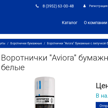
8 (3952) 63-00-48
Регистрация
Каталог
О компании
щиты
/
Воротнички бумажные
/
Воротнички "Aviora" бумажные с липучкой 
Воротнички "Aviora" бумаж
белые
Це
В н
Отпр