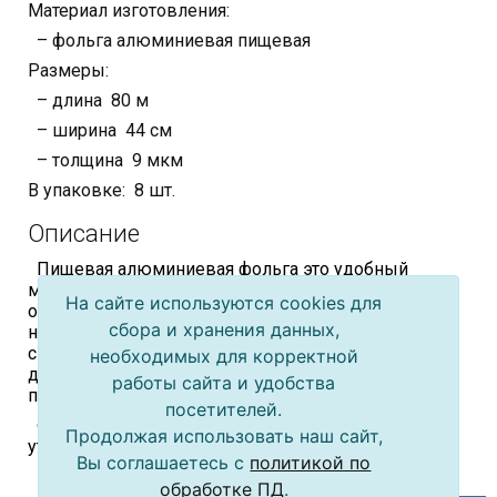
Материал изготовления:
– фольга алюминиевая пищевая
Размеры:
– длина 80 м
– ширина 44 см
– толщина 9 мкм
В упаковке: 8 шт.
Описание
Пищевая алюминиевая фольга это удобный
материал для запекания и хранения продуктов:
На сайте используются cookies для
обладает прочностью, жаростойкостью,
сбора и хранения данных,
непроницаема для влаги и жира, сохраняет
свежесть и качество продуктов в течение
необходимых для корректной
длительного времени, при этом не накапливает
работы сайта и удобства
посторонние запахи и пыль.
посетителей.
Фольга разлагаемый материал, который легко
Продолжая использовать наш сайт,
утилизируется (например, закапыванием в почву)
Вы соглашаетесь с
политикой по
обработке ПД
.