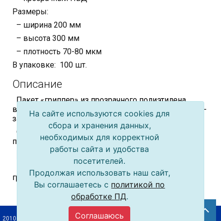
Размеры:
– ширина 200 мм
– высота 300 мм
– плотность 70-80 мкм
В упаковке: 100 шт.
Описание
Пакет «гриппер» из прозрачного полиэтилена
высокого давления оснащен пластиковым замком-
На сайте используются cookies для
защелкой "Zip Lock".
сбора и хранения данных,
Оптимален для хранения и переноски различных
необходимых для корректной
предметов.
работы сайта и удобства
Подходят для заморозки продуктов питания.
посетителей.
Надежно защищает предметы от пыли, влаги и
Продолжая использовать наш сайт,
грязи, не занимая при этом места.
Вы соглашаетесь с
политикой по
обработке ПД
.
Соглашаюсь
2010–2026 © ООО «Упак-Байкал»