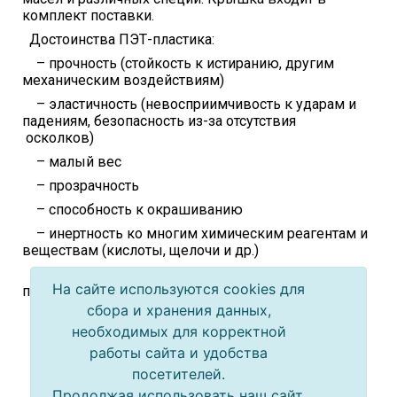
комплект поставки.
Достоинства ПЭТ-пластика:
– прочность (стойкость к истиранию, другим
механическим воздействиям)
– эластичность (невосприимчивость к ударам и
падениям, безопасность из-за отсутствия
осколков)
– малый вес
– прозрачность
– способность к окрашиванию
– инертность ко многим химическим реагентам и
веществам (кислоты, щелочи и др.)
– безопасность использования с пищевыми
На сайте используются cookies для
о
продуктами до +50
C
сбора и хранения данных,
– возможность многоразового использования
необходимых для корректной
– низкая себестоимость производства
работы сайта и удобства
Недостатки:
посетителей.
– неприменим для пастеризации или
Продолжая использовать наш сайт,