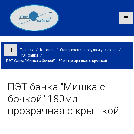
Главная
/
Каталог
/
Одноразовая посуда и упаковка
/
ПЭТ банки
/
ПЭТ банка "Мишка с бочкой" 180мл прозрачная с крышкой
Каталог
О компании
ПЭТ банка "Мишка с
Оплата и доставка
бочкой" 180мл
Контакты
прозрачная с крышкой