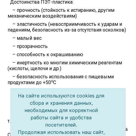
Достоинства ПЭТ-пластика:
– прочность (стойкость к истиранию, другим
механическим воздействиям)
– эластичность (невосприимчивость к ударам и
падениям, безопасность из-за отсутствия осколков)
– малый вес
– прозрачность
– способность к окрашиванию
– инертность ко многим химическим реагентам
(кислоты, щелочи и др.)
– безопасность использования с пищевыми
о
продуктами до +50
C
– возможность многоразового использования
На сайте используются cookies для
– низкая себестоимость производства
сбора и хранения данных,
Недостатки:
необходимых для корректной
– имеет ограничения по срокам хранения,
работы сайта и удобства
т.к.пропускает газы, ультрафиолет и кислород
посетителей.
– не может использоваться для разогрева пищи в
Продолжая использовать наш сайт,
СВЧ-печах