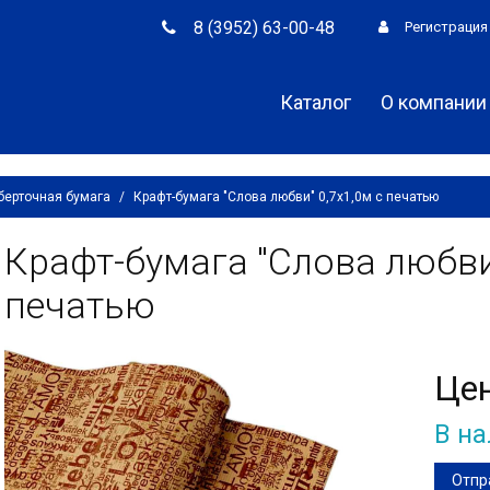
8 (3952) 63-00-48
Регистрация
Каталог
О компании
берточная бумага
/
Крафт-бумага "Слова любви" 0,7х1,0м с печатью
Крафт-бумага "Слова любви"
печатью
Це
В н
Отпр