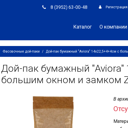
8 (3952) 63-00-48
Регистрация
Каталог
О компании
/
Фасовочные дой-паки
/
Дой-пак бумажный "Aviora" 14х22,5+4+4см с боль
Дой-пак бумажный "Aviora"
большим окном и замком Z
В архи
Отсу
Матери