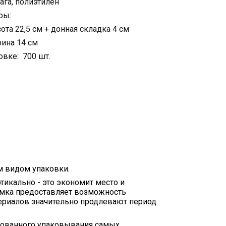
га, полиэтилен
ры:
та 22,5 см + донная складка 4 см
ина 14 см
овке: 700 шт.
 видом упаковки.
тикально - это экономит место и
замка предоставляет возможность
териалов значительно продлевают период
ированного упаковывания самых