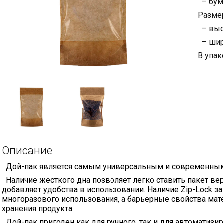
– бума
Разме
– высо
– шир
В упак
Описание
Дой-пак является самым универсальным и современным
Наличие жесткого дна позволяет легко ставить пакет вер
добавляет удобства в использовании. Наличие Zip-Lock 
многоразового использования, а барьерные свойства ма
хранения продукта.
Дой-пак пригоден как для ручного, так и для автоматиз