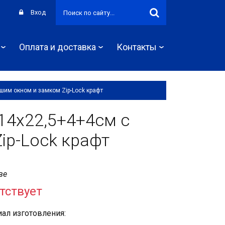
Вход
Оплата и доставка
Контакты
шим окном и замком Zip-Lock крафт
 14х22,5+4+4см с
ip-Lock крафт
ве
тствует
ал изготовления: