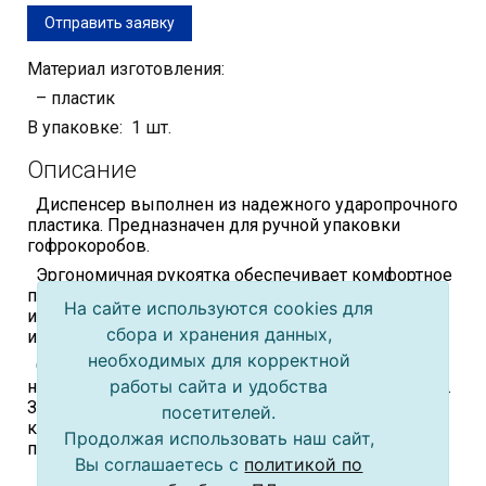
Отправить заявку
Материал изготовления:
– пластик
В упаковке: 1 шт.
Описание
Диспенсер выполнен из надежного ударопрочного
пластика. Предназначен для ручной упаковки
гофрокоробов.
Эргономичная рукоятка обеспечивает комфортное
применение. Боковая и прижимная пластины
На сайте используются cookies для
изготовлены из металла, что повышает прочность
сбора и хранения данных,
инструмента.
необходимых для корректной
Оснащен механизмом плавной регулировки
работы сайта и удобства
натяжения лент и каучуковым прикатным роликом.
Защитная крышка полностью закрывает острую
посетителей.
кромку ножа, что снижает вероятность случайных
Продолжая использовать наш сайт,
повреждений.
Вы соглашаетесь с
политикой по