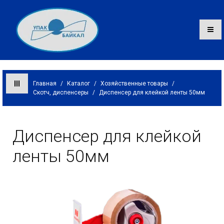
Главная
/
Каталог
/
Хозяйственные товары
/
Скотч, диспенсеры
/
Диспенсер для клейкой ленты 50мм
Каталог
О компании
Диспенсер для клейкой
Оплата и доставка
ленты 50мм
Контакты