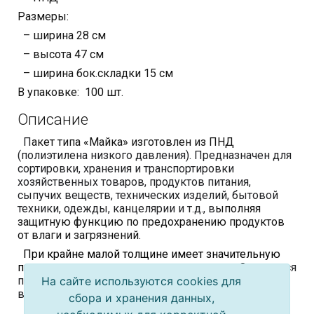
Размеры:
– ширина 28 см
– высота 47 см
– ширина бок.складки 15 см
В упаковке: 100 шт.
Описание
П
акет типа «Майка» изготовлен из ПНД
(полиэтилена низкого давления). Предназначен для
сортировки, хранения и транспортировки
хозяйственных товаров, продуктов питания,
сыпучих веществ, технических изделий, бытовой
техники, одежды, канцелярии и т.д., в
ыполняя
защитную функцию по предохранению продуктов
от влаги и загрязнений.
При крайне малой толщине имеет значительную
прочность, практически не растягивается.
Отличается
простотой применения и аккуратным внешним
На сайте используются cookies для
видом.
Долговечен в эксплуатации.
сбора и хранения данных,
Имеет удобные ручки, выдерживающие