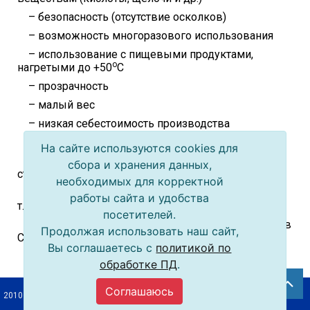
– безопасность (отсутствие осколков)
– возможность многоразового использования
– использование с пищевыми продуктами,
о
нагретыми до +50
C
– прозрачность
– малый вес
– низкая себестоимость производства
Недостатки:
На сайте используются cookies для
– неприменим для пастеризации или
сбора и хранения данных,
стерилизации пищевых продуктов
необходимых для корректной
– имеет ограничения по срокам хранения,
работы сайта и удобства
т.к.пропускает газы, ультрафиолет и кислород
посетителей.
– не может использоваться для разогрева пищи в
Продолжая использовать наш сайт,
СВЧ-печах
Вы соглашаетесь с
политикой по
обработке ПД
.
Соглашаюсь
2010–2026 © ООО «Упак-Байкал»