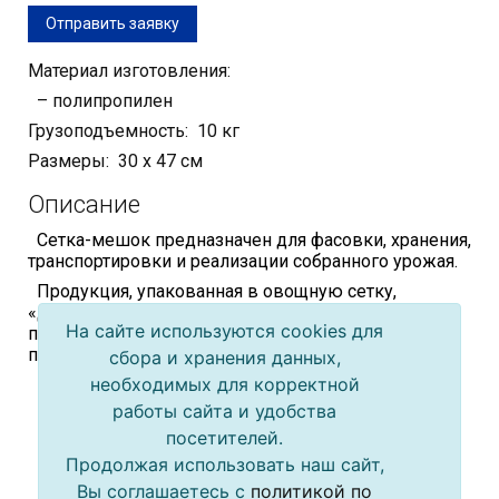
Отправить заявку
Материал изготовления:
– полипропилен
Грузоподъемность: 10 кг
Размеры: 30 х 47 см
Описание
Сетка-мешок предназначен для фасовки, хранения,
транспортировки и реализации собранного урожая.
Продукция, упакованная в овощную сетку,
«дышит» и менее подвержена гниению. А также
На сайте используются cookies для
позволяет покупателю наглядно оценить качество
продуктов.
сбора и хранения данных,
необходимых для корректной
Главные достоинства:
работы сайта и удобства
– вместительность и грузоподъемность
посетителей.
– компактность
Продолжая использовать наш сайт,
– снижение количества отходов при хранении
Вы соглашаетесь с
политикой по