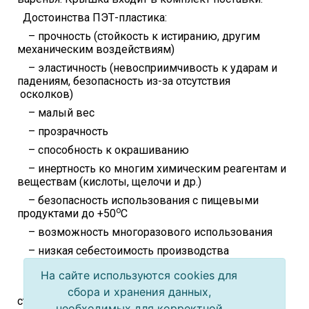
Достоинства ПЭТ-пластика:
– прочность (стойкость к истиранию, другим
механическим воздействиям)
– эластичность (невосприимчивость к ударам и
падениям, безопасность из-за отсутствия
осколков)
– малый вес
– прозрачность
– способность к окрашиванию
– инертность ко многим химическим реагентам и
веществам (кислоты, щелочи и др.)
– безопасность использования с пищевыми
о
продуктами до +50
C
– возможность многоразового использования
– низкая себестоимость производства
Недостатки:
На сайте используются cookies для
– неприменим для пастеризации или
сбора и хранения данных,
стерилизации пищевых продуктов
необходимых для корректной