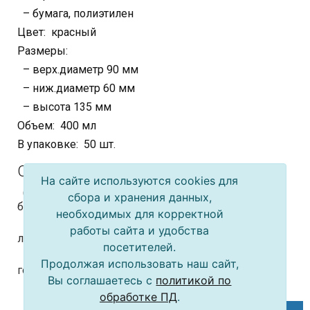
– бумага, полиэтилен
Цвет: красный
Размеры:
– верх.диаметр 90 мм
– ниж.диаметр 60 мм
– высота 135 мм
Объем: 400 мл
В упаковке: 50 шт.
Описание
На сайте используются cookies для
Стаканы «Lollipop» изготовлены из целлюлозной
сбора и хранения данных,
бумаги с двусторонним покрытием полиэтиленом.
необходимых для корректной
Подходят под любые холодные напитки: вода со
работы сайта и удобства
льдом, холодный чай, лимонад, коктейль и т.д.
посетителей.
Красочная и яркая раскраска (красный цвет,
Продолжая использовать наш сайт,
горошек и пр.) задают отличное настроение!
Вы соглашаетесь с
политикой по
обработке ПД
.