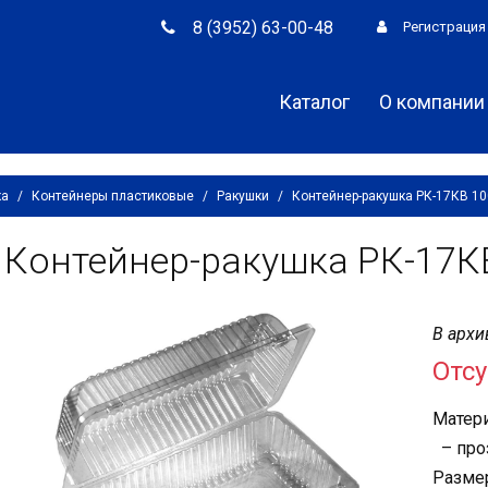
8 (3952) 63-00-48
Регистрация
Каталог
О компании
ка
/
Контейнеры пластиковые
/
Ракушки
/
Контейнер-ракушка РК-17КВ 1
Контейнер-ракушка РК-17К
В архи
Отсу
Матери
– про
Размер