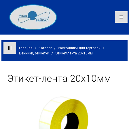
Главная
/
Каталог
/
Расходники для торговли
/
Ценники, этикетки
/
Этикет-лента 20х10мм
Каталог
О компании
Этикет-лента 20х10мм
Оплата и доставка
Контакты