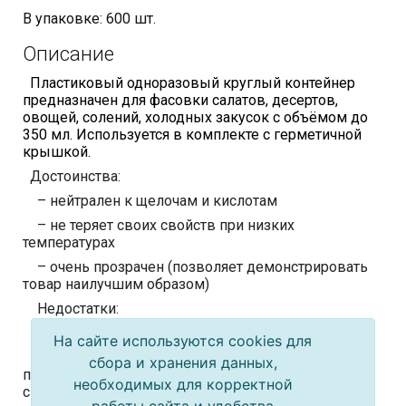
В упаковке: 600 шт.
Описание
Пластиковый одноразовый круглый контейнер
предназначен для фасовки салатов, десертов,
овощей, солений, холодных закусок с объёмом до
350 мл. Используется в комплекте с герметичной
крышкой.
Достоинства:
– нейтрален к щелочам и кислотам
– не теряет своих свойств при низких
температурах
– очень прозрачен (позволяет демонстрировать
товар наилучшим образом)
Недостатки:
– хрупкий
На сайте используются cookies для
– не самый безопасный из пластиков, особенно
сбора и хранения данных,
при нагреве (это относится и к стаканчикам со
необходимых для корректной
свежезаваренными чаем/кофе и пр.)