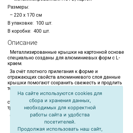
Размеры:
– 220 х 170 см
В упаковке: 100 шт.
В коробке: 400 шт.
Описание
Металлизированные крышки на картонной основе
специально созданы для алюминиевых форм с L-
краем.
За счёт плотного прилегания к форме и
отражающих свойств алюминиевого слоя данные
крышки помогают сохранить свежесть и продлить
температурный режим продукта.
На сайте используются cookies для
При использовании крышек контейнеры можно
сбора и хранения данных,
ставить друг на друга для удобства хранения и
необходимых для корректной
транспортировки.
работы сайта и удобства
Сфера применения:
посетителей.
– для пищевой промышленногсти
Продолжая использовать наш сайт,
– HoReCa