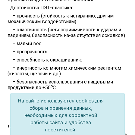
Достоинства ПЭТ-пластика:
– прочность (стойкость к истиранию, другим
механическим воздействиям)
– эластичность (невосприимчивость к ударам и
падениям, безопасность из-за отсутствия осколков)
– малый вес
– прозрачность
– способность к окрашиванию
– инертность ко многим химическим реагентам
(кислоты, щелочи и др.)
– безопасность использования с пищевыми
о
продуктами до +50
C
– возможность многоразового использования
На сайте используются cookies для
– низкая себестоимость производства
сбора и хранения данных,
Недостатки:
необходимых для корректной
– имеет ограничения по срокам хранения,
работы сайта и удобства
т.к.пропускает газы, ультрафиолет и кислород
посетителей.
– не может использоваться для разогрева пищи в