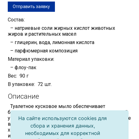
Отправить заявку
Состав:
–
натриевые соли жирных кислот животных
жиров и растительных масел
– глицерин, вода, лимонная кислота
– парфюмерная композиция
Материал упаковки:
– флоу-пак
Вес: 90 г
В упаковке: 72 шт.
Описание
Туалетное кусковое мыло обеспечивает
безупречную чистоту кожи, нежно ухаживая за ней,
На сайте используются cookies для
увлажняет кожу, предохраняя от пересушивания. Не
вызывает аллергических реакций. Обладает
сбора и хранения данных,
хорошими моющими свойствами. Экономично в
необходимых для корректной
использовании.