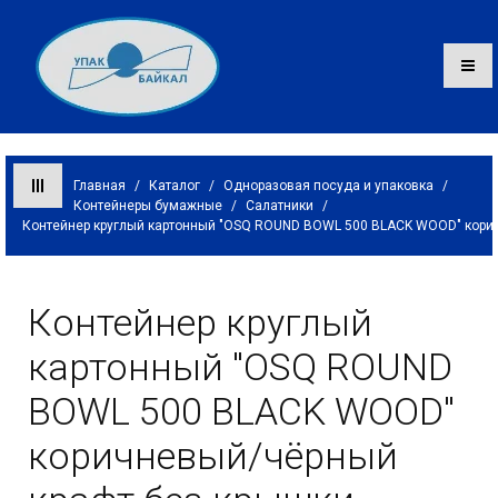
Главная
/
Каталог
/
Одноразовая посуда и упаковка
/
Контейнеры бумажные
/
Салатники
/
Контейнер круглый картонный "OSQ ROUND BOWL 500 BLACK WOOD" кори
Каталог
О компании
Контейнер круглый
Оплата и доставка
картонный "OSQ ROUND
Контакты
BOWL 500 BLACK WOOD"
коричневый/чёрный