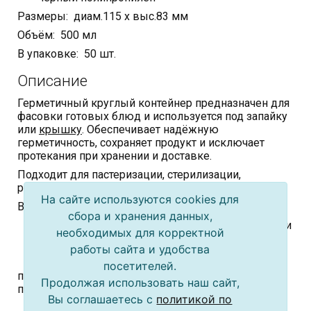
Размеры: диам.115 х выс.83 мм
Объём: 500 мл
В упаковке: 50 шт.
Описание
Герметичный круглый контейнер предназначен для
фасовки готовых блюд и используется под запайку
или
крышку
. Обеспечивает надёжную
герметичность, сохраняет продукт и исключает
протекания при хранении и доставке.
Подходит для пастеризации, стерилизации,
разогрева в СВЧ-печи.
На сайте используются cookies для
Внимание:
сбора и хранения данных,
- непригоден для хранения алкогольной продукции
необходимых для корректной
- не рекомендуется использовать повторно
работы сайта и удобства
- не рекомендуется использовать для продуктов с
посетителей.
повышенной кислотностью (лимон, вишня,
Продолжая использовать наш сайт,
помидоры, блюда с уксусной заправкой и т.д.)
Вы соглашаетесь с
политикой по