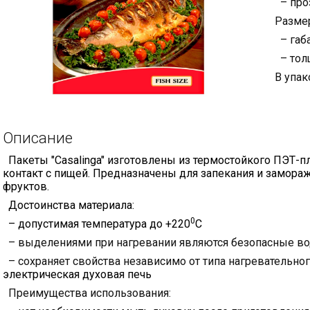
– про
Разме
– габа
– тол
В упак
Описание
Пакеты "Casalinga" изготовлены из термостойкого ПЭТ-пл
контакт с пищей. Предназначены для запекания и замора
фруктов.
Достоинства материала:
0
– допустимая температура до +220
С
– выделениями при нагревании являются безопасные вод
– сохраняет свойства независимо от типа нагревательно
электрическая духовая печь
Преимущества использования: