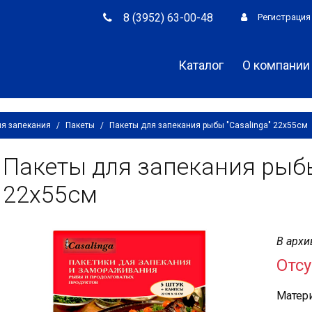
8 (3952) 63-00-48
Регистрация
Каталог
О компании
я запекания
/
Пакеты
/
Пакеты для запекания рыбы "Casalinga" 22х55см
Пакеты для запекания рыбы
22х55см
В архи
Отсу
Матери