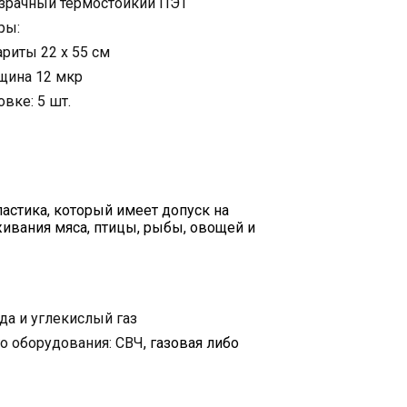
зрачный термостойкий ПЭТ
ры:
риты 22 х 55 см
щина 12 мкр
овке: 5 шт.
астика, который имеет допуск на
живания мяса, птицы, рыбы, овощей и
а и углекислый газ
го оборудования: СВЧ
, газовая либо