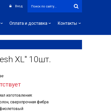
Вход
Оплата и доставка
Контакты
esh XL" 10шт.
ве
тствует
ал изготовления:
лон, сверхпрочная фибра
 фиолетовый