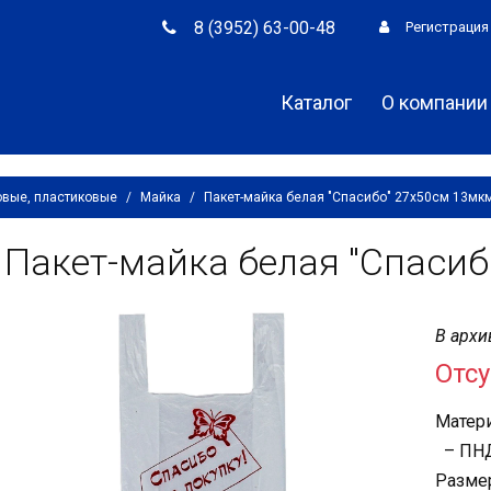
8 (3952) 63-00-48
Регистрация
Каталог
О компании
овые, пластиковые
/
Майка
/
Пакет-майка белая "Спасибо" 27х50см 13мк
Пакет-майка белая "Спаси
В архи
Отсу
Матери
– ПН
Разме