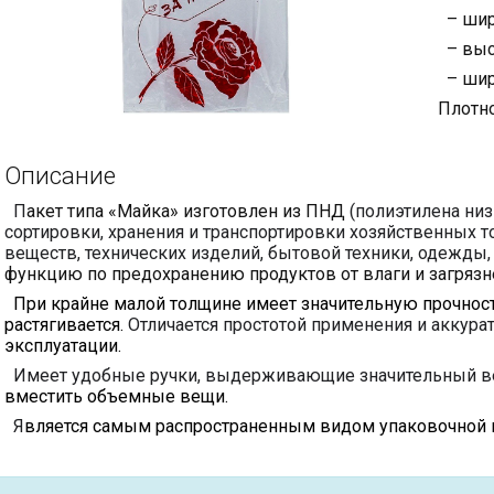
– шир
– выс
– шири
Плотно
Описание
П
акет типа «Майка» изготовлен из ПНД
(полиэтилена низ
сортировки, хранения и транспортировки хозяйственных т
веществ, технических изделий, бытовой техники, одежды, к
функцию по предохранению продуктов от влаги и загрязн
При крайне малой толщине имеет значительную прочност
растягивается.
Отличается простотой применения и акку
эксплуатации.
Имеет удобные ручки, выдерживающие значительный ве
вместить объемные вещи.
Я
вляется самым распространенным видом упаковочной 