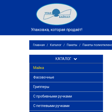
Упаковка, которая продаёт!
Главная
/
Каталог
/
Пакеты
/
Пакеты полиэтилен
КАТАЛОГ
Майка
Фасовочные
Грипперы
С пробивными ручками
С петлевыми ручками