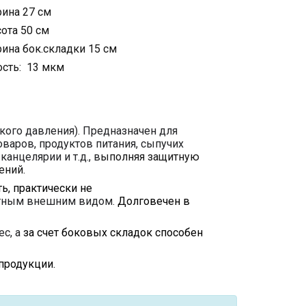
ина 27 см
ота 50 см
на бок.складки 15 см
сть: 13 мкм
кого давления). Предназначен для
оваров, продуктов питания, сыпучих
анцелярии и т.д., в
ыполняя защитную
ений.
ь, практически не
ратным внешним видом.
Долговечен в
с, а
за счет боковых складок способен
продукции.