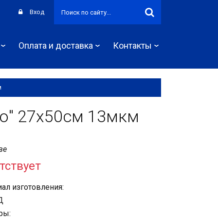
Вход
Оплата и доставка
Контакты
м
бо" 27х50см 13мкм
ве
тствует
ал изготовления:
Д
ры: