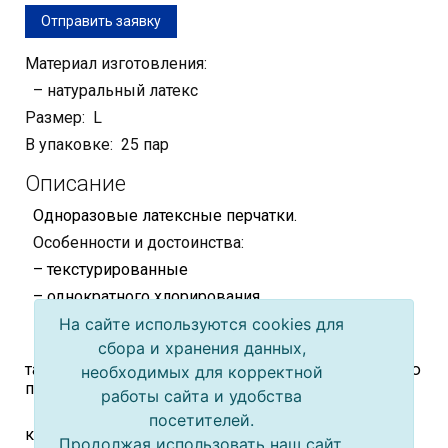
Отправить заявку
Материал изготовления:
– натуральный латекс
Размер: L
В упаковке: 25 пар
Описание
Одноразовые латексные перчатки.
Особенности и достоинства:
– текстурированные
– однократного хлорирования
На сайте используются cookies для
– повышенной длины и прочности
сбора и хранения данных,
– только латекс на сегодняшний день обладает
такой растяжимостью, эластичностью и прочностью
необходимых для корректной
при достаточно тонкой пленке
работы сайта и удобства
– латекс не наносит вред окружающей среде, так
посетителей.
как является биоразлагаемым и восполняемым
Продолжая использовать наш сайт,