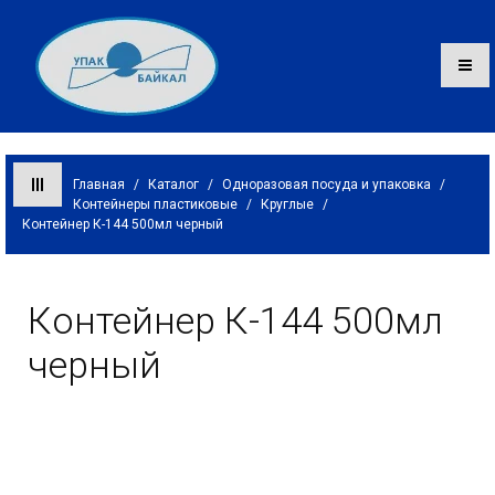
Главная
/
Каталог
/
Одноразовая посуда и упаковка
/
Контейнеры пластиковые
/
Круглые
/
Контейнер К-144 500мл черный
Каталог
О компании
Контейнер К-144 500мл
Оплата и доставка
черный
Контакты