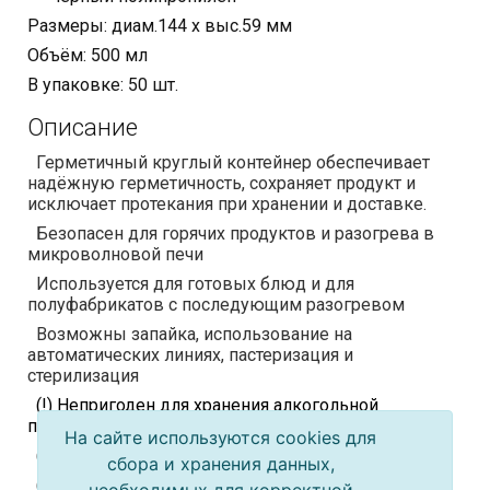
Размеры: диам.144 х выс.59 мм
Объём: 500 мл
В упаковке: 50 шт.
Описание
Герметичный круглый контейнер обеспечивает
надёжную герметичность, сохраняет продукт и
исключает протекания при хранении и доставке.
Безопасен для горячих продуктов и разогрева в
микроволновой печи
Используется для готовых блюд и для
полуфабрикатов с последующим разогревом
Возможны запайка, использование на
автоматических линиях, пастеризация и
стерилизация
(!) Непригоден для хранения алкогольной
продукции
На сайте используются cookies для
(!) Не рекомендуется использовать повторно
сбора и хранения данных,
(!) Не рекомендуется использовать для
продуктов