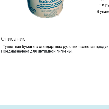
– в р
В упак
Описание
Туалетная бумага в стандартных рулонах является п
родук
Предназначена для интимной гигиены.