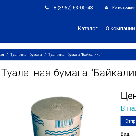
8 (3952) 63-00-48
Регистрация
Каталог
О компании
ары
/
Туалетная бумага
/
Туалетная бумага "Байкалика"
Туалетная бумага "Байкали
Це
В н
Отпр
Вид: