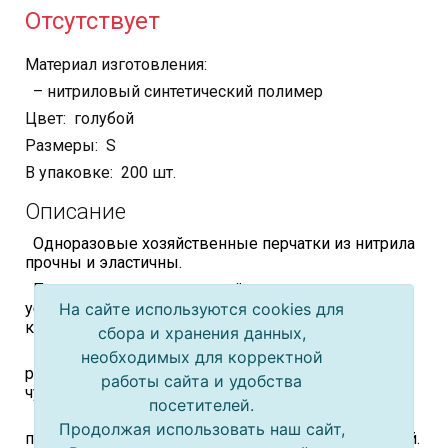
Отсутствует
Материал изготовления:
– нитриловый синтетический полимер
Цвет: голубой
Размеры: S
В упаковке: 200 шт.
Описание
Одноразовые хозяйственные перчатки из нитрила
прочны и эластичны.
Предназначены для полной защиты рук во время
На сайте используются cookies для
уборки, приготовления пищи и проведения
косметических процедур.
сбора и хранения данных,
Перчатки легко надеваются, отлично облегают
необходимых для корректной
руку, не стесняют движений, не нарушают
работы сайта и удобства
чувствительности пальцев.
посетителей.
Нитрил не вызывает аллергии, не имеет запаха,
Продолжая использовать наш сайт,
поэтому перчатки разрешены для контакта с пищей.