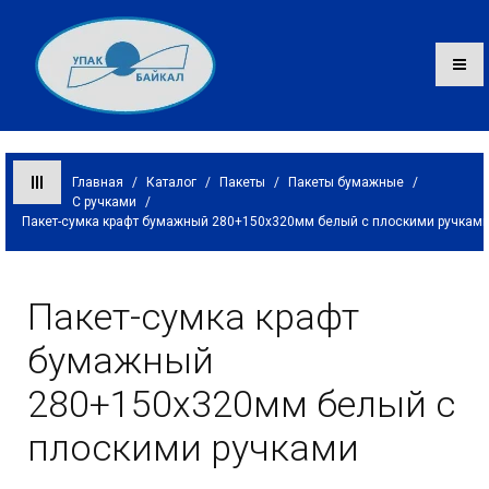
Главная
/
Каталог
/
Пакеты
/
Пакеты бумажные
/
С ручками
/
Пакет-сумка крафт бумажный 280+150х320мм белый с плоскими ручкам
Каталог
О компании
Пакет-сумка крафт
Оплата и доставка
бумажный
Контакты
280+150х320мм белый с
плоскими ручками