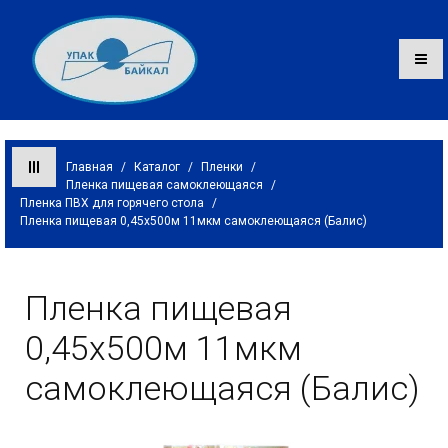
Главная
/
Каталог
/
Пленки
/
Пленка пищевая самоклеющаяся
/
Пленка ПВХ для горячего стола
/
Каталог
Пленка пищевая 0,45х500м 11мкм самоклеющаяся (Балис)
О компании
Пленка пищевая
Оплата и доставка
0,45х500м 11мкм
Контакты
самоклеющаяся (Балис)